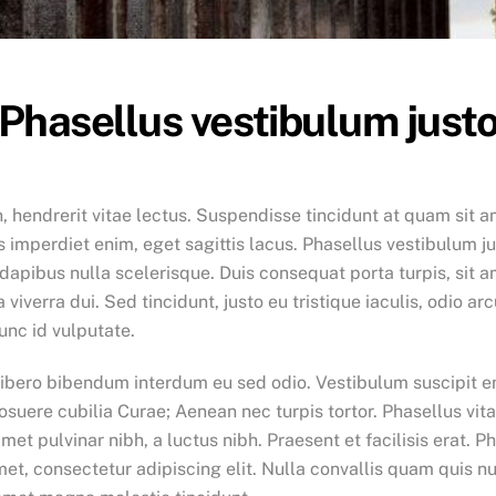
Phasellus vestibulum just
 hendrerit vitae lectus. Suspendisse tincidunt at quam sit ame
imperdiet enim, eget sagittis lacus. Phasellus vestibulum j
et dapibus nulla scelerisque. Duis consequat porta turpis, sit 
verra dui. Sed tincidunt, justo eu tristique iaculis, odio arcu
unc id vulputate.
libero bibendum interdum eu sed odio. Vestibulum suscipit en
 posuere cubilia Curae; Aenean nec turpis tortor. Phasellus vi
met pulvinar nibh, a luctus nibh. Praesent et facilisis erat. P
et, consectetur adipiscing elit. Nulla convallis quam quis nul