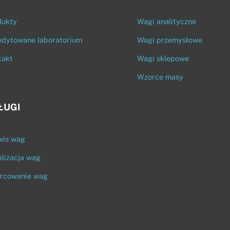
To
Top
dukty
Wagi analityczne
edytowane laboratorium
Wagi przemysłowe
takt
Wagi sklepowe
Wzorce masy
ŁUGI
wis wag
lizacja wag
rcowanie wag