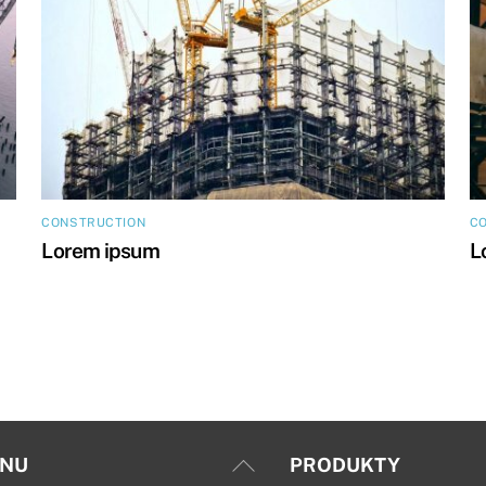
CONSTRUCTION
C
Lorem ipsum
L
Back
NU
PRODUKTY