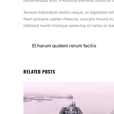
pellentesque erat. Phasellus eleifend tellus sit
Aenean bibendum mollis neque, ut dignissim odi
Nam posuere sapien rhoncus, suscipit mauris in,
habitant morbi tristique senectus et netus et m
Et harum quidem rerum facilis
RELATED POSTS