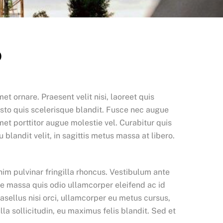
o
t ornare. Praesent velit nisi, laoreet quis
usto quis scelerisque blandit. Fusce nec augue
amet porttitor augue molestie vel. Curabitur quis
 blandit velit, in sagittis metus massa at libero.
im pulvinar fringilla rhoncus. Vestibulum ante
tae massa quis odio ullamcorper eleifend ac id
hasellus nisi orci, ullamcorper eu metus cursus,
la sollicitudin, eu maximus felis blandit. Sed et