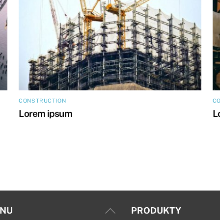
CONSTRUCTION
C
Lorem ipsum
L
Back
NU
PRODUKTY