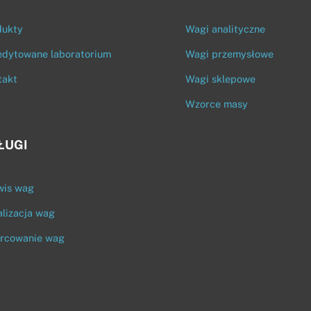
To
Top
dukty
Wagi analityczne
edytowane laboratorium
Wagi przemysłowe
takt
Wagi sklepowe
Wzorce masy
ŁUGI
wis wag
lizacja wag
rcowanie wag