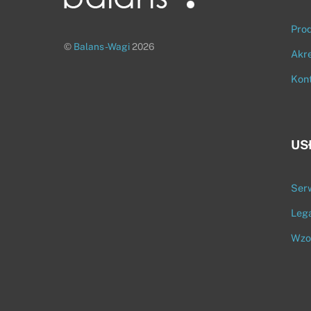
Pro
©
Balans-Wagi
2026
Akr
Kon
US
Ser
Lega
Wzo